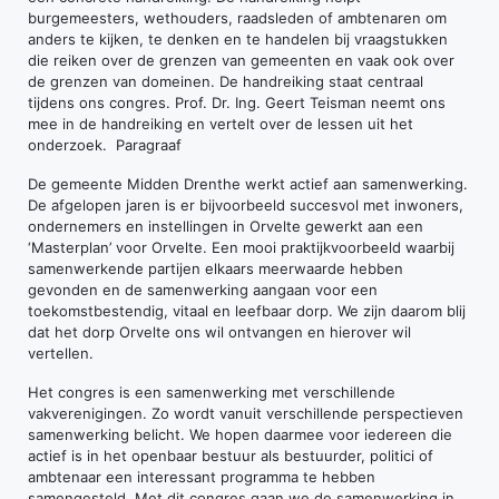
burgemeesters, wethouders, raadsleden of ambtenaren om
anders te kijken, te denken en te handelen bij vraagstukken
die reiken over de grenzen van gemeenten en vaak ook over
de grenzen van domeinen. De handreiking staat centraal
tijdens ons congres. Prof. Dr. Ing. Geert Teisman neemt ons
mee in de handreiking en vertelt over de lessen uit het
onderzoek. Paragraaf
De gemeente Midden Drenthe werkt actief aan samenwerking.
De afgelopen jaren is er bijvoorbeeld succesvol met inwoners,
ondernemers en instellingen in Orvelte gewerkt aan een
‘Masterplan’ voor Orvelte. Een mooi praktijkvoorbeeld waarbij
samenwerkende partijen elkaars meerwaarde hebben
gevonden en de samenwerking aangaan voor een
toekomstbestendig, vitaal en leefbaar dorp. We zijn daarom blij
dat het dorp Orvelte ons wil ontvangen en hierover wil
vertellen.
Het congres is een samenwerking met verschillende
vakverenigingen. Zo wordt vanuit verschillende perspectieven
samenwerking belicht. We hopen daarmee voor iedereen die
actief is in het openbaar bestuur als bestuurder, politici of
ambtenaar een interessant programma te hebben
samengesteld. Met dit congres gaan we de samenwerking in