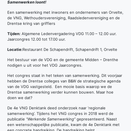
Samenwerken loont!
Een samenwerking met inwoners en ondernemers van Orvelte,
de VNG, Wethoudersvereniging, Raadsledenvereniging en de
Drentse kring van griffiers
Tijden:
Algemene Ledenvergadering VDG 11.00 – 12.00 uur.
Jaarcongres 12.00 tot 17.00 uur.
Locatie:
Restaurant De Schapendrift, Schapendrift 1, Orvelte
Het bestuur van de VDG en de gemeente Midden – Drenthe
nodigen u uit voor het VDG Jaarcongres.
Het congres staat in het teken van samenwerking. Dit voorjaar
hebben de Drentse colleges van B&W de strategische agenda
van de VDG vastgesteld. Een mooie basis waarop we de
Drentse samenwerking verder kunnen bouwen. Maar hoe
doen we dat?
De 4e VNG Denktank deed onderzoek naar ‘regionale
samenwerking’. Tijdens het VNG congres in 2018 werd de
publicatie
“Werkende Samenwerking”
gepresenteerd. Naast
een wetenschappelijke publicatie, kwam de 4e Denktank met
een concrete handreiking. De handreiking helpt