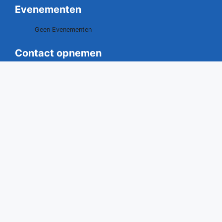
Evenementen
Geen Evenementen
Contact opnemen
0528 - 291529
06 - 40707109
secretariaat@vdgdrenthe.nl
www.vdgdrenthe.nl
Vereniging van Drentse Gemeenten
Postbus 20
7920 AA Zuidwolde Dr.
Bezoek:
Raadhuisstraat 2
7921 GD Zuidwolde Dr.