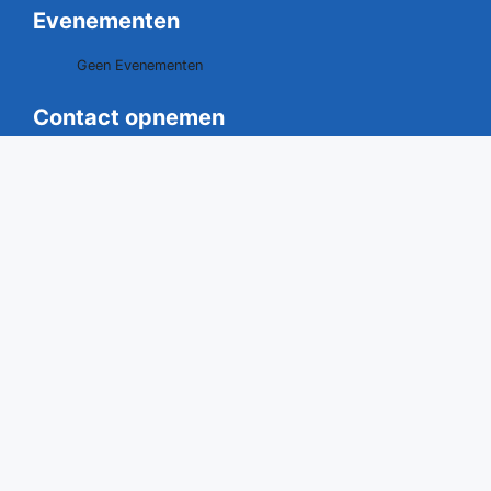
Evenementen
Geen Evenementen
Contact opnemen
0528 - 291529
06 - 40707109
secretariaat@vdgdrenthe.nl
www.vdgdrenthe.nl
Vereniging van Drentse Gemeenten
Postbus 20
7920 AA Zuidwolde Dr.
Bezoek:
Raadhuisstraat 2
7921 GD Zuidwolde Dr.