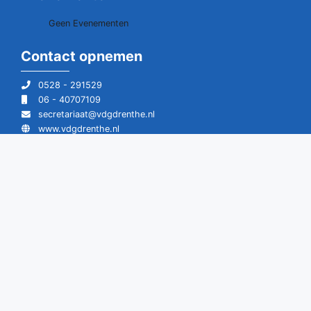
Geen Evenementen
Contact opnemen
0528 - 291529
06 - 40707109
secretariaat@vdgdrenthe.nl
www.vdgdrenthe.nl
Vereniging van Drentse Gemeenten
Postbus 20
7920 AA Zuidwolde Dr.
Bezoek:
Raadhuisstraat 2
7921 GD Zuidwolde Dr.
© 2026 Vereniging van Drentse Gemeenten alle rechten