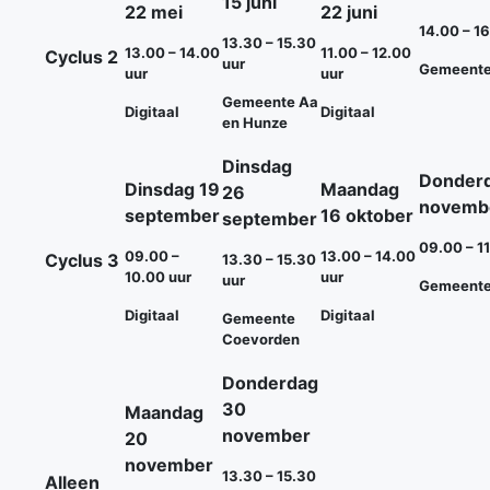
15 juni
22 mei
22 juni
14.00 – 1
13.30 – 15.30
13.00 – 14.00
11.00 – 12.00
Cyclus 2
uur
Gemeente
uur
uur
Gemeente Aa
Digitaal
Digitaal
en Hunze
Dinsdag
Donder
Dinsdag 19
Maandag
26
novemb
september
16 oktober
september
09.00 – 1
09.00 –
13.00 – 14.00
Cyclus 3
13.30 – 15.30
10.00 uur
uur
uur
Gemeente
Digitaal
Digitaal
Gemeente
Coevorden
Donderdag
30
Maandag
november
20
november
13.30 – 15.30
Alleen