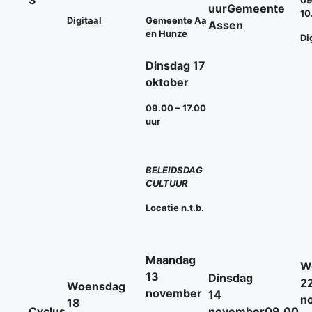
3
09
uur
Gemeente
10
Digitaal
Gemeente Aa
Assen
en Hunze
Di
Dinsdag 17
oktober
09.00 – 17.00
uur
BELEIDSDAG
CULTUUR
Locatie n.t.b.
Maandag
W
13
Dinsdag
2
Woensdag
november
14
n
18
Cyclus
november
09.00