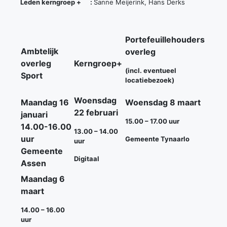
Leden kerngroep + :
Sanne Meijerink, Hans Derks
Portefeuillehouders
Ambtelijk
overleg
overleg
Kerngroep+
(incl. eventueel
Sport
locatiebezoek)
Woensdag
Maandag 16
Woensdag 8 maart
22 februari
januari
15.00 – 17.00 uur
14.00-16.00
13.00 – 14.00
uur
Gemeente Tynaarlo
uur
Gemeente
Digitaal
Assen
Maandag 6
maart
14.00 – 16.00
uur