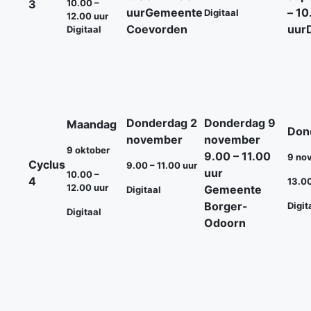
3
10.00 –
uur
Gemeente
– 10
Digitaal
12.00 uur
Coevorden
uur
Digitaal
Donderdag 2
Donderdag 9
Maandag
Don
november
november
9 oktober
9.00 – 11.00
9 no
Cyclus
9.00 – 11.00 uur
uur
10.00 –
4
13.00
12.00 uur
Gemeente
Digitaal
Borger-
Digit
Digitaal
Odoorn