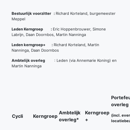
Bestuurlijk voorzitter :
Richard Korteland, burgemeester
Meppel
Leden Kerngroep :
Eric Hoppenbrouwer, Simone
Labrijn, Daan Doornbos, Martin Nanninga
Leden kerngroep+ :
Richard Korteland, Martin
Nanninga, Daan Doornbos
Ambtelijk overleg
: Leden (via Annemarie Koning) en
Martin Nanninga
Portefe
overleg
Ambtelijk
Kerngroep
(incl. eve
Cycli
Kerngroep
overleg*
+
locatiebe