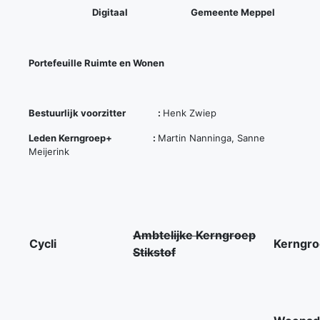
Digitaal
Gemeente Meppel
Portefeuille Ruimte en Wonen
Bestuurlijk voorzitter :
Henk Zwiep
Leden Kerngroep+ :
Martin Nanninga, Sanne
Meijerink
Ambtelijke Kerngroep
Cycli
Kerngro
Stikstof