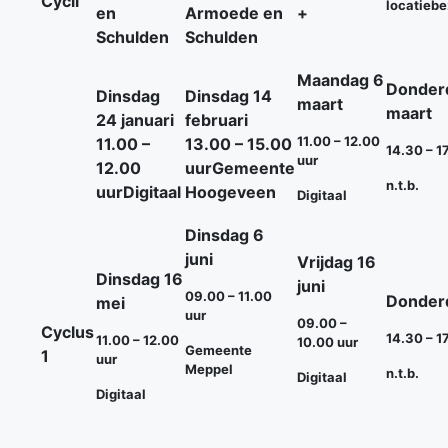
Cycli
locatieb
en
Armoede en
+
Schulden
Schulden
Maandag 6
Donder
Dinsdag
Dinsdag 14
maart
maart
24 januari
februari
11.00 – 12.00
11.00 –
13.00 – 15.00
14.30 – 1
uur
12.00
uur
Gemeente
n.t.b.
uur
Digitaal
Hoogeveen
Digitaal
Dinsdag 6
juni
Vrijdag 16
Dinsdag 16
juni
09.00 – 11.00
Donderd
mei
uur
09.00 –
Cyclus
14.30 – 1
11.00 – 12.00
10.00 uur
Gemeente
1
uur
Meppel
n.t.b.
Digitaal
Digitaal