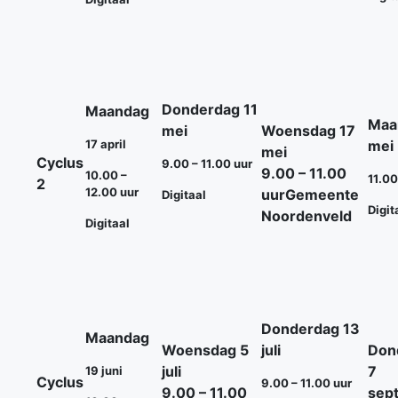
Donderdag 11
Maandag
Maa
mei
Woensdag 17
17 april
mei
mei
Cyclus
9.00 – 11.00 uur
9.00 – 11.00
10.00 –
11.00
2
12.00 uur
uur
Gemeente
Digitaal
Digit
Noordenveld
Digitaal
Donderdag 13
Maandag
Woensdag 5
juli
Don
juli
7
19 juni
Cyclus
9.00 – 11.00 uur
9.00 – 11.00
sep