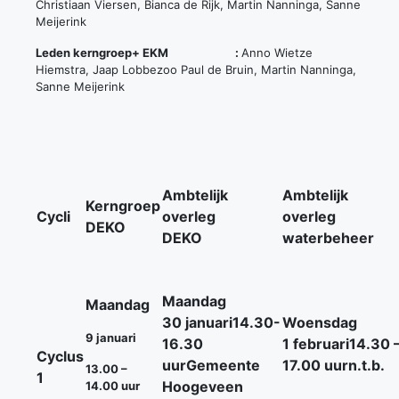
Christiaan Viersen, Bianca de Rijk, Martin Nanninga, Sanne
Meijerink
Leden kerngroep+ EKM :
Anno Wietze
Hiemstra, Jaap Lobbezoo Paul de Bruin, Martin Nanninga,
Sanne Meijerink
Ambtelijk
Ambtelijk
Kerngroep
Cycli
overleg
overleg
DEKO
DEKO
waterbeheer
Maandag
Maandag
30 januari
14.30-
Woensdag
9 januari
16.30
1 februari
14.30 
Cyclus
uur
Gemeente
17.00 uur
n.t.b.
13.00 –
1
Hoogeveen
14.00 uur