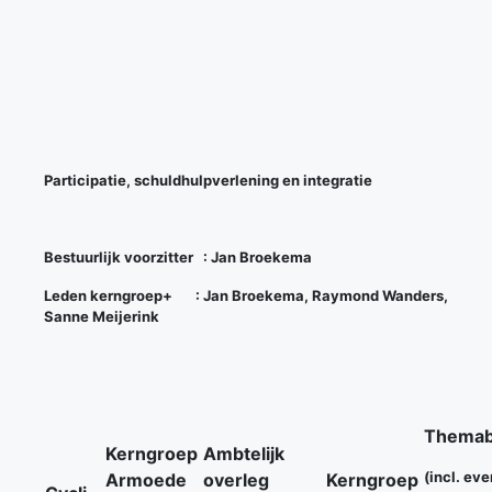
Participatie, schuldhulpverlening en integratie
Bestuurlijk voorzitter : Jan Broekema
Leden kerngroep+ : Jan Broekema, Raymond Wanders,
Sanne Meijerink
Themab
Kerngroep
Ambtelijk
(incl. ev
Armoede
overleg
Kerngroep