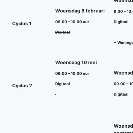
Woensd
Woensdag 8 februari
9.00 – 10
09.00 – 10.00 uur
Digitaal
Cyclus 1
Digitaal
+ Woningc
Woensdag 10 mei
Woensda
09.00 – 10.00 uur
Digitaal
09.00 – 1
Cyclus 2
Digitaal
Woensd