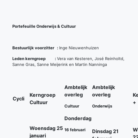
Portefeuille Onderwijs & Cultuur
Bestuurlijk voorzitter :
Inge Nieuwenhuizen
Leden kerngroep :
Vera van Kesteren, José Reinholtd,
Sanne Gras, Sanne Meijerink en Martin Nanninga
Ambtelijk
Ambtelijk
overleg
overleg
Kerngroep
K
Cycli
Cultuur
+
Cultuur
Onderwijs
Donderdag
Woensdag 25
W
16 februari
Dinsdag 21
januari
2