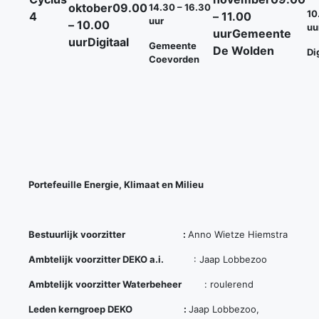
oktober
09.00
14.30 – 16.30
10
4
– 11.00
uur
– 10.00
uu
uur
Gemeente
uur
Digitaal
Gemeente
De Wolden
Di
Coevorden
Portefeuille Energie, Klimaat en Milieu
Bestuurlijk voorzitter :
Anno Wietze Hiemstra
Ambtelijk voorzitter DEKO a.i.
: Jaap Lobbezoo
Ambtelijk voorzitter Waterbeheer
: roulerend
Leden kerngroep DEKO :
Jaap Lobbezoo,