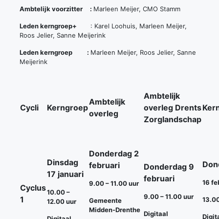
Ambtelijk voorzitter :
Marleen Meijer, CMO Stamm
Leden kerngroep+
: Karel Loohuis, Marleen Meijer,
Roos Jelier, Sanne Meijerink
Leden kerngroep :
Marleen Meijer, Roos Jelier, Sanne
Meijerink
Ambtelijk
Ambtelijk
Cycli
Kerngroep
overleg Drents
Ker
overleg
Zorglandschap
Donderdag 2
Dinsdag
Don
februari
Donderdag 9
17 januari
februari
16 fe
9.00 – 11.00 uur
Cyclus
10.00 –
9.00 – 11.00 uur
1
13.00
Gemeente
12.00 uur
Midden-Drenthe
Digitaal
Digit
Digitaal