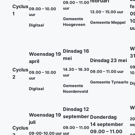
februari
09.00 – 11.00
Cyclus
fe
uur
09.00 – 10.00
13.00 – 15.00 uur
1
0
uur
Gemeente
1
Gemeente Meppel
Hoogeveen
Digitaal
u
W
Dinsdag 16
Woensdag 19
3
mei
Dinsdag 23
mei
april
09
Cyclus
14.30 – 16.30
09.00 – 11.00 uur
09.00 – 10.00
10
uur
2
uur
Gemeente Tynaarlo
Di
Gemeente
Digitaal
Noordenveld
W
Dinsdag 12
Woensdag 19
september
Donderdag
20
juli
14 september
se
Cyclus
09.00 – 11.00
09.00 – 11.00
09-00-10.00 uur
uur