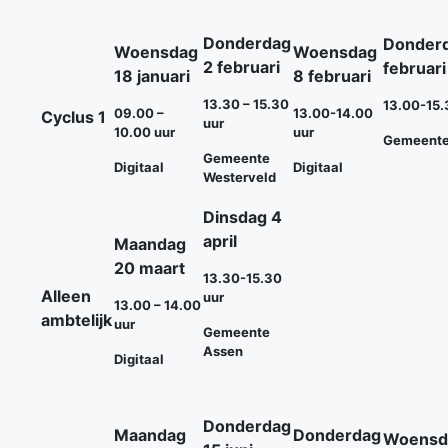
Donderdag
Donder
Woensdag
Woensdag
2 februari
februari
18 januari
8 februari
13.30 – 15.30
13.00-15.
09.00 –
13.00-14.00
Cyclus 1
uur
10.00 uur
uur
Gemeente
Gemeente
Digitaal
Digitaal
Westerveld
Dinsdag 4
april
Maandag
20 maart
13.30-15.30
Alleen
uur
13.00 – 14.00
ambtelijk
uur
Gemeente
Assen
Digitaal
Donderdag
Maandag
Donderdag
Woensda