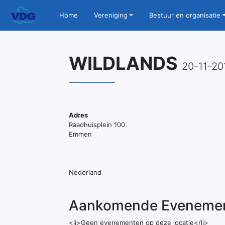
Home
Vereniging
Bestuur en organisatie
WILDLANDS
20-11-20
Adres
Raadhuisplein 100
Emmen
Nederland
Aankomende Eveneme
<li>Geen evenementen op deze locatie</li>