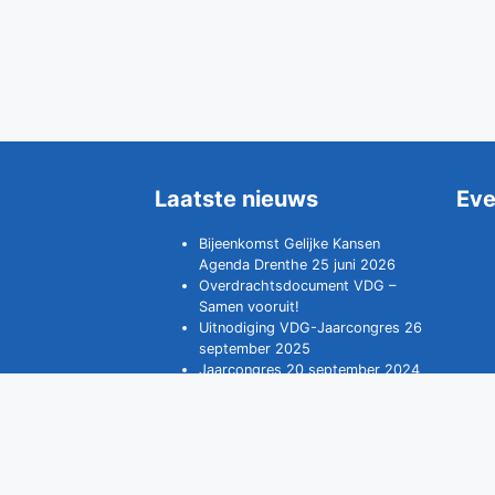
Laatste nieuws
Ev
Bijeenkomst Gelijke Kansen
Agenda Drenthe 25 juni 2026
Overdrachtsdocument VDG –
Samen vooruit!
Uitnodiging VDG-Jaarcongres 26
september 2025
Jaarcongres 20 september 2024
Uitnodiging: Regionale Global
Goals Meet-up Noordoost
Nederland
© 2026 Vereniging van Drentse Gemeenten alle recht