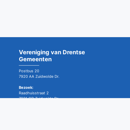
Vereniging van Drentse
Gemeenten
Postbus 20
7920 AA Zuidwolde Dr.
Bezoek:
Raadhuisstraat 2
7921 GD Zuidwolde Dr.