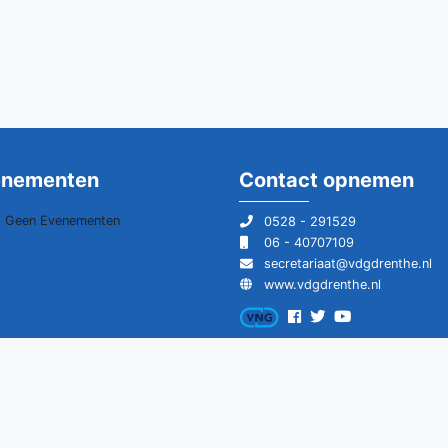
enementen
Contact opnemen
Geen Evenementen
0528 - 291529
06 - 40707109
secretariaat@vdgdrenthe.nl
www.vdgdrenthe.nl
en voorbehouden