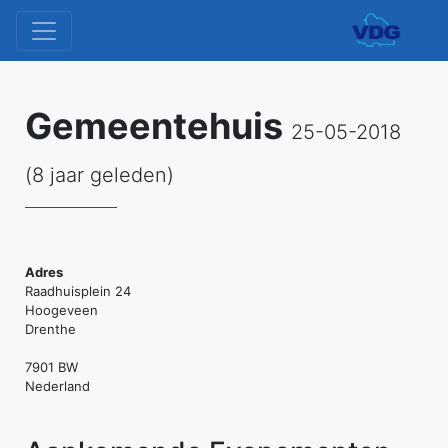
Gemeentehuis
25-05-2018
(8 jaar geleden)
Adres
Ge
Raadhuisplein 24
Hoogeveen
Drenthe
Ra
24
7901 BW
-
Nederland
Ho
Ev