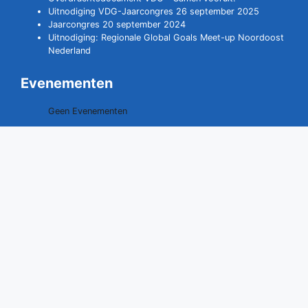
Uitnodiging VDG-Jaarcongres 26 september 2025
Jaarcongres 20 september 2024
Uitnodiging: Regionale Global Goals Meet-up Noordoost
Nederland
Evenementen
Geen Evenementen
Contact opnemen
0528 - 291529
06 - 40707109
secretariaat@vdgdrenthe.nl
www.vdgdrenthe.nl
Vereniging van Drentse Gemeenten
Postbus 20