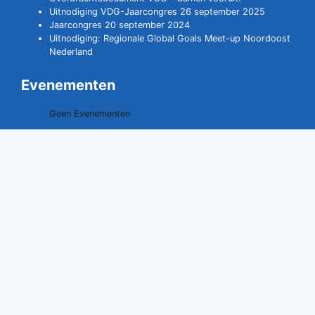
Uitnodiging VDG-Jaarcongres 26 september 2025
Jaarcongres 20 september 2024
Uitnodiging: Regionale Global Goals Meet-up Noordoost
Nederland
Evenementen
Geen Evenementen
Contact opnemen
0528 - 291529
06 - 40707109
secretariaat@vdgdrenthe.nl
www.vdgdrenthe.nl
Vereniging van Drentse Gemeenten
Postbus 20