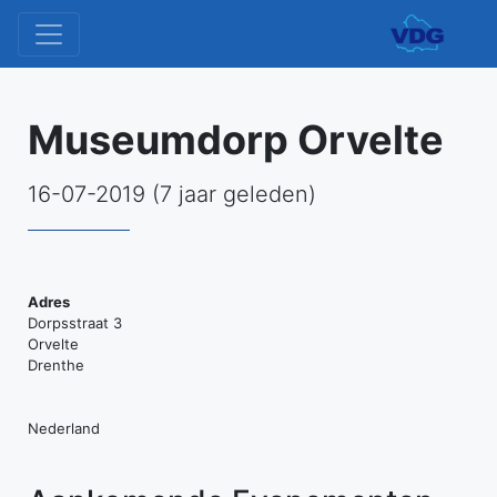
Museumdorp Orvelte
16-07-2019 (7 jaar geleden)
Adres
Mu
Dorpsstraat 3
Or
Orvelte
Drenthe
Do
3
-
Nederland
Orv
Ev