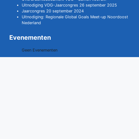
Uitnodiging VDG-Jaarcongres 26 september 2025
Jaarcongres 20 september 2024
Uitnodiging: Regionale Global Goals Meet-up Noordoost
Nederland
Evenementen
Geen Evenementen
Contact opnemen
0528 - 291529
06 - 40707109
secretariaat@vdgdrenthe.nl
www.vdgdrenthe.nl
Vereniging van Drentse Gemeenten
Postbus 20