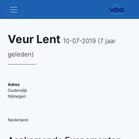
Veur Lent
10-07-2019 (7 jaar
geleden)
Adres
Ve
Oudendijk
Le
Nijmegen
Oud
-
Ni
Nederland
Ev