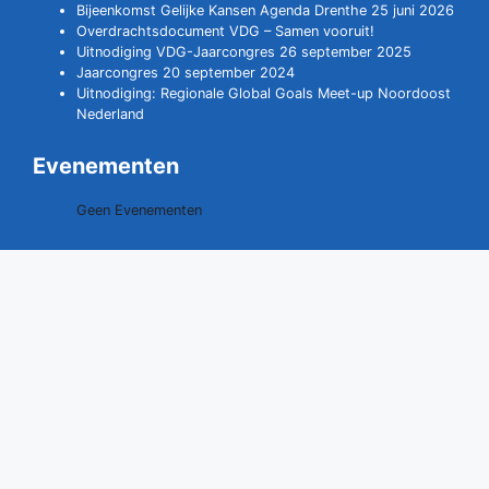
Bijeenkomst Gelijke Kansen Agenda Drenthe 25 juni 2026
Overdrachtsdocument VDG – Samen vooruit!
Uitnodiging VDG-Jaarcongres 26 september 2025
Jaarcongres 20 september 2024
Uitnodiging: Regionale Global Goals Meet-up Noordoost
Nederland
Evenementen
Geen Evenementen
Contact opnemen
0528 - 291529
06 - 40707109
secretariaat@vdgdrenthe.nl
www.vdgdrenthe.nl
Vereniging van Drentse Gemeenten